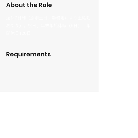
About the Role
週休2日制（原則土日／勤務地により土曜勤
務あり）。祝日、年末年始休暇（5日）、年
間休日120日
Requirements
About the Company
Apply Now